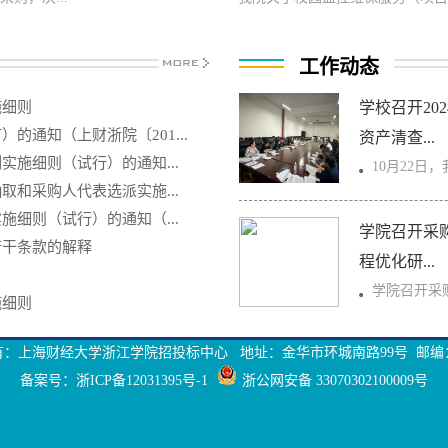
工作动态
施细则
学校召开20
通知（上财浙院〔201...
资产清查...
施细则（试行）的通知...
​10月22日，我
和采购人代表选派实施...
细则（试行）的通知（...
学院召开采
若干条款的解释
程优化研...
学院召开采购
施细则
：上海财经大学浙江学院招投标中心 地址：金华市环城南路99号 邮编：3
备案号：
浙ICP备12031395号-1
浙公网安备 33070302100009号